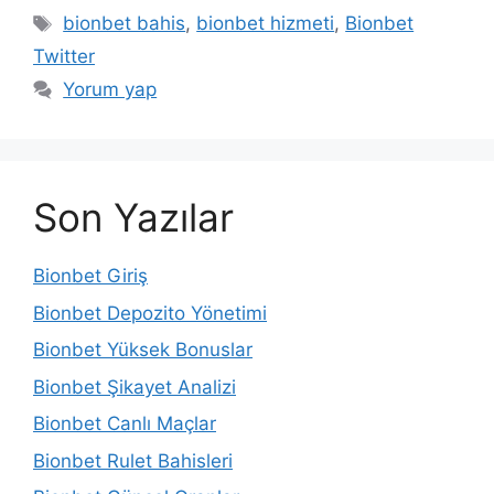
Etiketler
bionbet bahis
,
bionbet hizmeti
,
Bionbet
Twitter
Yorum yap
Son Yazılar
Bionbet Giriş
Bionbet Depozito Yönetimi
Bionbet Yüksek Bonuslar
Bionbet Şikayet Analizi
Bionbet Canlı Maçlar
Bionbet Rulet Bahisleri