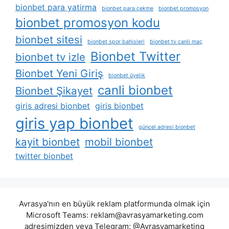
bionbet para yatirma
bionbet para çekme
bionbet promosyon
bionbet promosyon kodu
bionbet sitesi
bionbet spor bahisleri
bionbet tv canli maç
Bionbet Twitter
bionbet tv izle
Bionbet Yeni Giriş
bionbet üyelik
canli bionbet
Bionbet Şikayet
giris adresi bionbet
giris bionbet
giris yap bionbet
güncel adresi bionbet
kayit bionbet
mobil bionbet
twitter bionbet
Avrasya'nın en büyük reklam platformunda olmak için
Microsoft Teams:
reklam@avrasyamarketing.com
adresimizden veya Telegram: @Avrasyamarketing