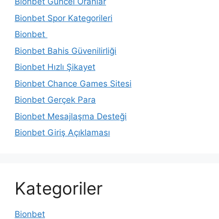
Bionbet Güncel Oranlar
Bionbet Spor Kategorileri
Bionbet
Bionbet Bahis Güvenilirliği
Bionbet Hızlı Şikayet
Bionbet Chance Games Sitesi
Bionbet Gerçek Para
Bionbet Mesajlaşma Desteği
Bionbet Giriş Açıklaması
Kategoriler
Bionbet