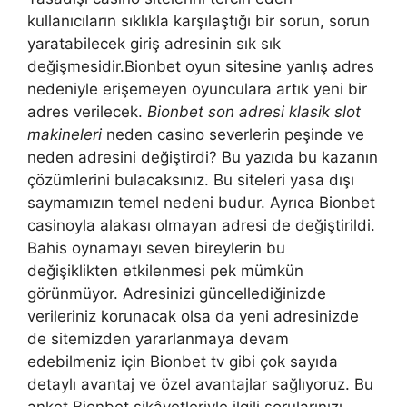
kullanıcıların sıklıkla karşılaştığı bir sorun, sorun
yaratabilecek giriş adresinin sık sık
değişmesidir.Bionbet oyun sitesine yanlış adres
nedeniyle erişemeyen oyunculara artık yeni bir
adres verilecek.
Bionbet son adresi klasik slot
makineleri
neden casino severlerin peşinde ve
neden adresini değiştirdi? Bu yazıda bu kazanın
çözümlerini bulacaksınız. Bu siteleri yasa dışı
saymamızın temel nedeni budur. Ayrıca Bionbet
casinoyla alakası olmayan adresi de değiştirildi.
Bahis oynamayı seven bireylerin bu
değişiklikten etkilenmesi pek mümkün
görünmüyor. Adresinizi güncellediğinizde
verileriniz korunacak olsa da yeni adresinizde
de sitemizden yararlanmaya devam
edebilmeniz için Bionbet tv gibi çok sayıda
detaylı avantaj ve özel avantajlar sağlıyoruz. Bu