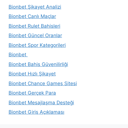
Bionbet Şikayet Analizi
Bionbet Canlı Maçlar
Bionbet Rulet Bahisleri
Bionbet Güncel Oranlar
Bionbet Spor Kategorileri
Bionbet
Bionbet Bahis Güvenilirliği
Bionbet Hızlı Şikayet
Bionbet Chance Games Sitesi
Bionbet Gerçek Para
Bionbet Mesajlaşma Desteği
Bionbet Giriş Açıklaması