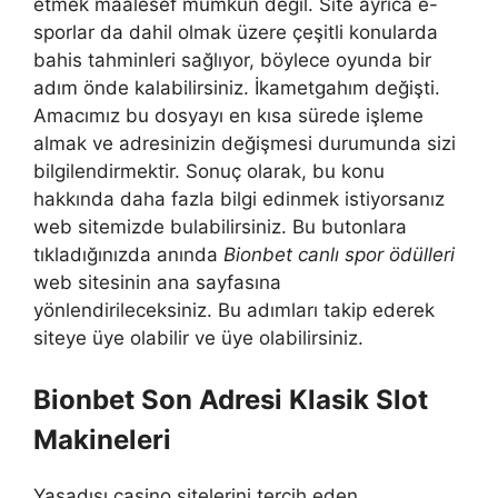
etmek maalesef mümkün değil. Site ayrıca e-
sporlar da dahil olmak üzere çeşitli konularda
bahis tahminleri sağlıyor, böylece oyunda bir
adım önde kalabilirsiniz. İkametgahım değişti.
Amacımız bu dosyayı en kısa sürede işleme
almak ve adresinizin değişmesi durumunda sizi
bilgilendirmektir. Sonuç olarak, bu konu
hakkında daha fazla bilgi edinmek istiyorsanız
web sitemizde bulabilirsiniz. Bu butonlara
tıkladığınızda anında
Bionbet canlı spor ödülleri
web sitesinin ana sayfasına
yönlendirileceksiniz. Bu adımları takip ederek
siteye üye olabilir ve üye olabilirsiniz.
Bionbet Son Adresi Klasik Slot
Makineleri
Yasadışı casino sitelerini tercih eden