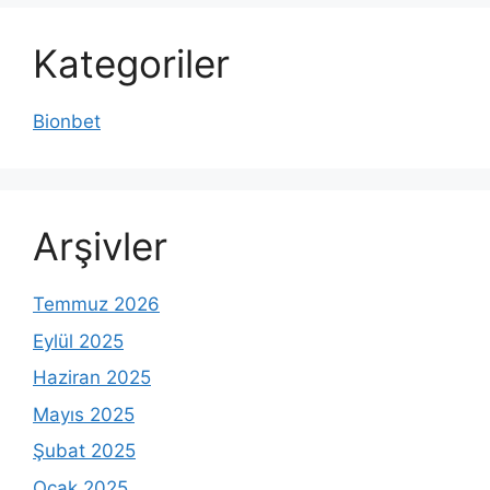
Kategoriler
Bionbet
Arşivler
Temmuz 2026
Eylül 2025
Haziran 2025
Mayıs 2025
Şubat 2025
Ocak 2025