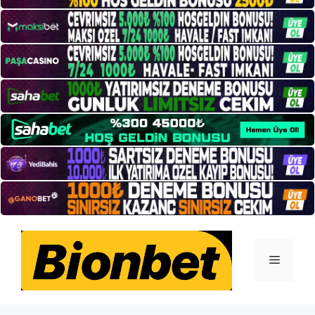
İçeriğe
atla
Menü