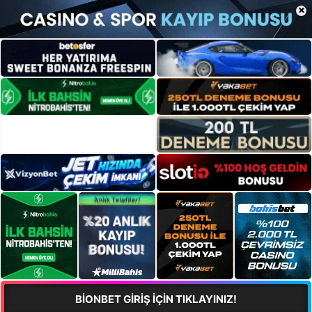
×
BİONBET GİRİŞ İÇİN TIKLAYINIZ!