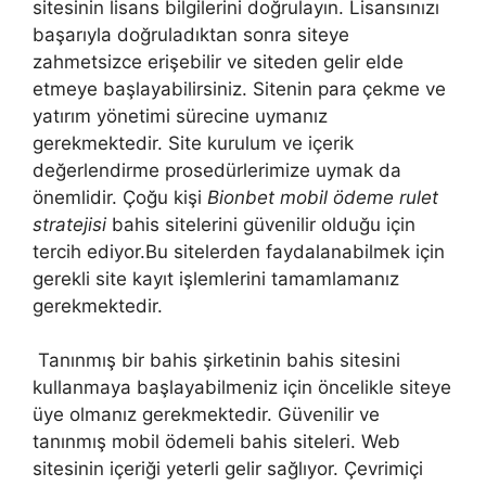
sitesinin lisans bilgilerini doğrulayın. Lisansınızı
başarıyla doğruladıktan sonra siteye
zahmetsizce erişebilir ve siteden gelir elde
etmeye başlayabilirsiniz. Sitenin para çekme ve
yatırım yönetimi sürecine uymanız
gerekmektedir. Site kurulum ve içerik
değerlendirme prosedürlerimize uymak da
önemlidir. Çoğu kişi
Bionbet mobil ödeme rulet
stratejisi
bahis sitelerini güvenilir olduğu için
tercih ediyor.Bu sitelerden faydalanabilmek için
gerekli site kayıt işlemlerini tamamlamanız
gerekmektedir.
Tanınmış bir bahis şirketinin bahis sitesini
kullanmaya başlayabilmeniz için öncelikle siteye
üye olmanız gerekmektedir. Güvenilir ve
tanınmış mobil ödemeli bahis siteleri. Web
sitesinin içeriği yeterli gelir sağlıyor. Çevrimiçi