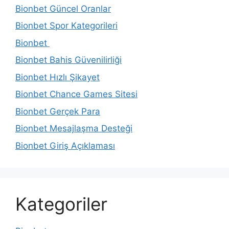
Bionbet Güncel Oranlar
Bionbet Spor Kategorileri
Bionbet
Bionbet Bahis Güvenilirliği
Bionbet Hızlı Şikayet
Bionbet Chance Games Sitesi
Bionbet Gerçek Para
Bionbet Mesajlaşma Desteği
Bionbet Giriş Açıklaması
Kategoriler