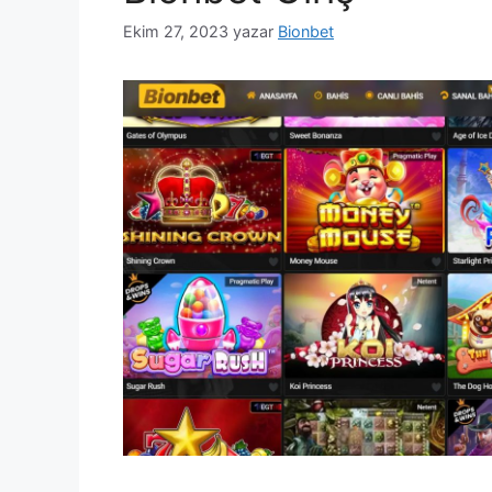
Ekim 27, 2023
yazar
Bionbet