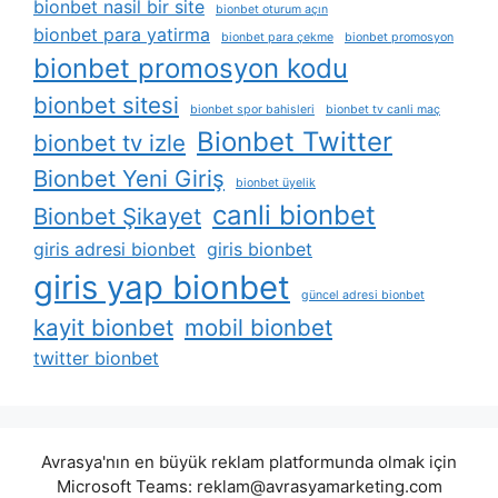
bionbet nasil bir site
bionbet oturum açın
bionbet para yatirma
bionbet para çekme
bionbet promosyon
bionbet promosyon kodu
bionbet sitesi
bionbet spor bahisleri
bionbet tv canli maç
Bionbet Twitter
bionbet tv izle
Bionbet Yeni Giriş
bionbet üyelik
canli bionbet
Bionbet Şikayet
giris adresi bionbet
giris bionbet
giris yap bionbet
güncel adresi bionbet
kayit bionbet
mobil bionbet
twitter bionbet
Avrasya'nın en büyük reklam platformunda olmak için
Microsoft Teams:
reklam@avrasyamarketing.com