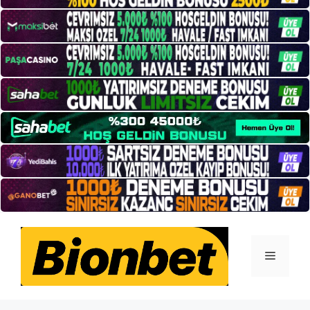
İçeriğe
atla
Menü