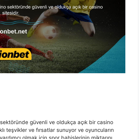
ektöründe güvenli ve oldukça açık bir casino
klı teşvikler ve fırsatlar sunuyor ve oyuncuların
rdımcı olmak için spor bahislerinin miktarını