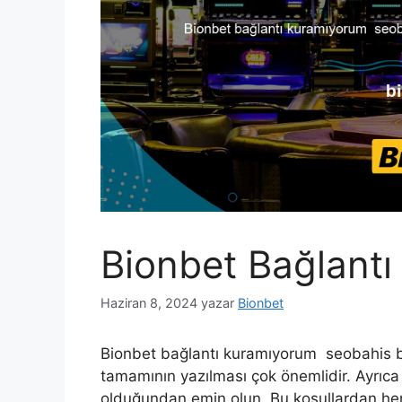
Bionbet Bağlant
Haziran 8, 2024
yazar
Bionbet
Bionbet bağlantı kuramıyorum seobahis b
tamamının yazılması çok önemlidir. Ayrıca 
olduğundan emin olun. Bu koşullardan herha