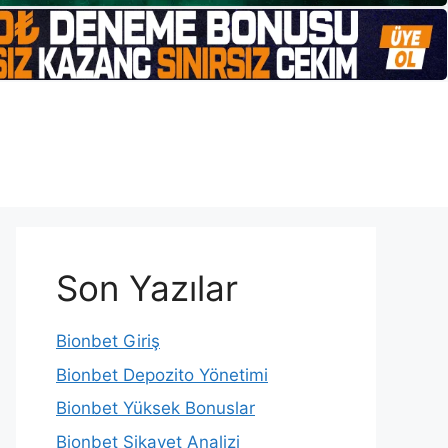
Son Yazılar
Bionbet Giriş
Bionbet Depozito Yönetimi
Bionbet Yüksek Bonuslar
Bionbet Şikayet Analizi